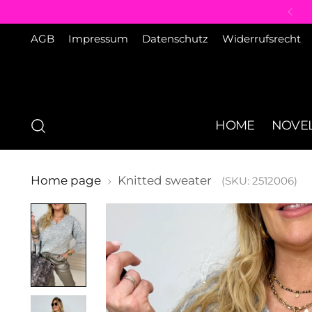
AGB
Impressum
Datenschutz
Widerrufsrecht
HOME
NOVEL
Home page
Knitted sweater
(SKU: 2512006)