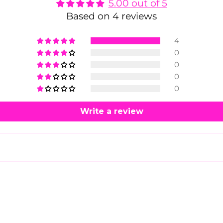
5.00 out of 5
Based on 4 reviews
4
0
0
0
0
NEWSLETTER
Write a review
Melde dich jetzt an!
Und erhalte
-15%