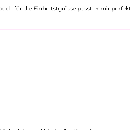
auf deine nächste Bestellung
auch für die Einheitstgrösse passt er mir perfekt
gabe E-Mail Adresse
Jetzt anmelden & Rabatt holen
Du kannst dich jederzeit über den Link in unseren E-Mails
abmelden.
Mehr dazu in unserer
Datenschutzerklärung
.