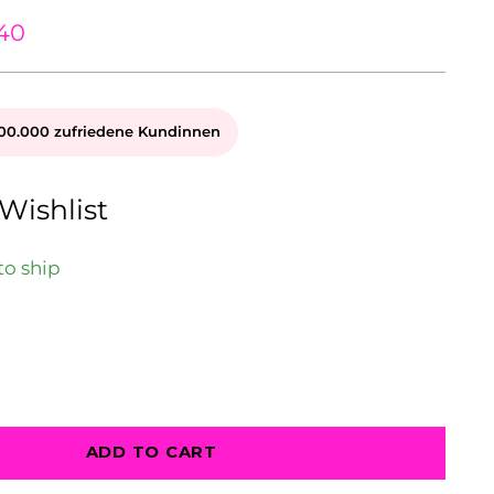
40
00.000 zufriedene Kundinnen
Wishlist
to ship
ADD TO CART