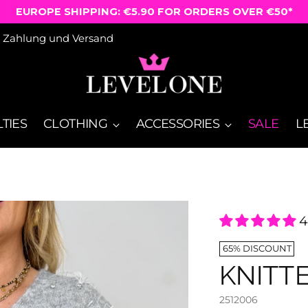
FREE SHIPPING ON ORDERS OVER €50
Zahlung und Versand
TIES
CLOTHING
ACCESSORIES
SALE
L
4
65% DISCOUNT
KNITT
2512006