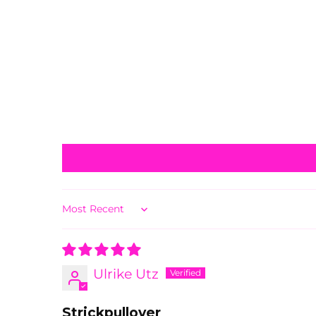
Sort by
Ulrike Utz
Strickpullover