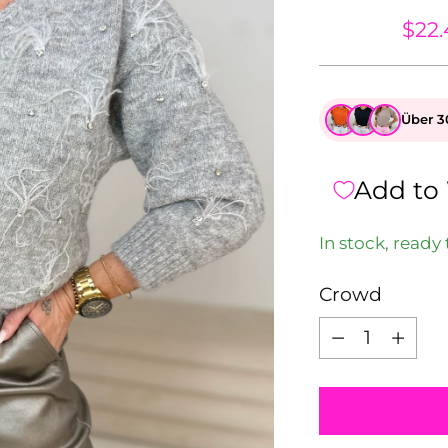
$64.84
$22.
Über 3
Add to 
In stock, ready 
Crowd