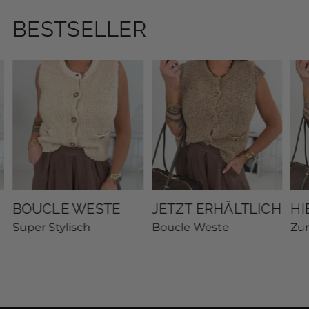
BESTSELLER
BOUCLE WESTE
JETZT ERHÄLTLICH
HI
Super Stylisch
Boucle Weste
Zu