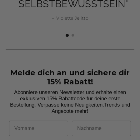
SELBSTBEWUSSTSEIN"
SELBSTBEWUSSTSEIN"
–
Violetta Jelitto
Violetta Jelitto
Violetta Jelitto
Violetta Jelitto
Melde dich an und sichere dir
15% Rabatt!
Abonniere unseren Newsletter und erhalte einen
exklusiven 15% Rabattcode für deine erste
Bestellung. Verpasse keine Neuigkeiten,
Trends und
Angebote mehr!
Vorname
Nachname