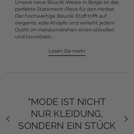
Unsere neue Bouclé-Weste in Beige ist das
perfekte Statement-Piece für den Herbst.
Der hochwertige Bouclé-Stoff trifft auf
In den Warenkorb
elegante, edle Knöpfe und verleiht jedem
Outfit im Handumdrehen einen stilvollen
und luxuriösen...
Lesen Sie mehr
"MODE IST NICHT
"MODE IST NICHT
"DEIN STIL ERZÄHLT
"DEIN STIL ERZÄHLT
NUR KLEIDUNG,
NUR KLEIDUNG,
DEINE GESCHICHTE-
DEINE GESCHICHTE-
SONDERN EIN STÜCK
SONDERN EIN STÜCK
JEDEN TAG NEU"
JEDEN TAG NEU"