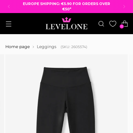
EUROPE SHIPPING: €5.90 FOR ORDERS OVER
€50*
0
Home page
Leggings
(SKU: 2605574)