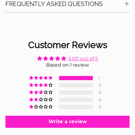
FREQUENTLY ASKED QUESTIONS
NEWSLETTER
Customer Reviews
Melde dich
5.00 out of 5
Based on 1 review
jetzt an!
1
0
0
Und erhalte
0
-15%
0
Write a review