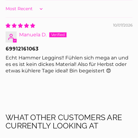
Sort by
auf deine nächste Bestellung
10/07/2026
Manuela D.
E-mail
69912161063
Echt Hammer Leggins!! Fühlen sich mega an und
Jetzt anmelden & Rabatt holen
es es ist kein dickes Material! Also für Herbst oder
etwas kühlere Tage ideal! Bin begeistert 😍
Du kannst dich jederzeit über den Link in unseren E-Mails abmelden.
Mehr dazu in unserer
Datenschutzerklärung
.
WHAT OTHER CUSTOMERS ARE
CURRENTLY LOOKING AT