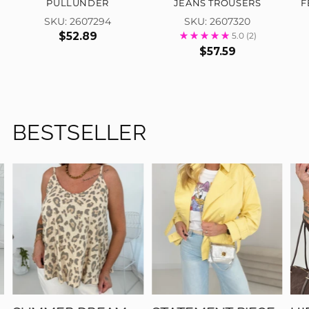
PULLUNDER
JEANS TROUSERS
F
SKU: 2607294
SKU: 2607320
$52.89
5.0
(2)
$57.59
BESTSELLER