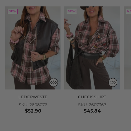
NEW
NEW
N
LEDERWESTE
CHECK SHIRT
SKU: 2608076
SKU: 2607367
$52.90
$45.84