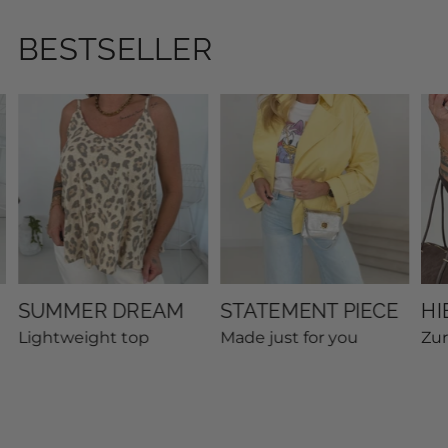
BESTSELLER
SUMMER DREAM
STATEMENT PIECE
HI
Lightweight top
Made just for you
Zu