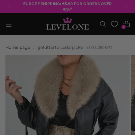
EUROPE SHIPPING: €5.90 FOR ORDERS OVER
€50*
0
Home page
gefütterte Lederjacke
(SKU: 2508172)