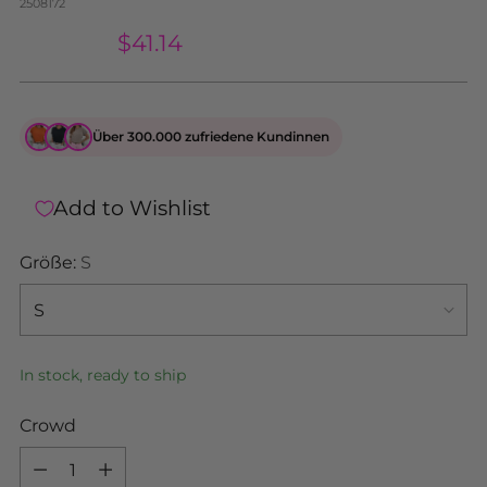
2508172
$104.62
$41.14
Über 300.000 zufriedene Kundinnen
Add to Wishlist
Größe:
S
In stock, ready to ship
Crowd