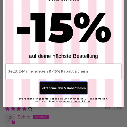
Fellkragen
-15%
02/02/2026
auf deine nächste Bestellung
Diana Schmidt
E-mail
Jacke
Sah mega aus aber mir leider zu groß, mußte sie
Jetzt anmelden & Rabatt holen
zurückschicken, leider
Du kannst dich jederzeit über den Link in unseren E-Mails abmelden.
Mehr dazu in unserer
Datenschutzerklärung
.
19/01/2026
Sylvie