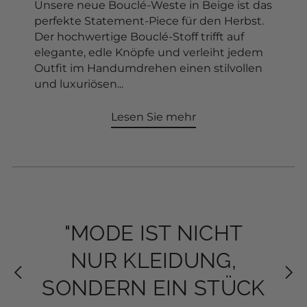
Unsere neue Bouclé-Weste in Beige ist das
perfekte Statement-Piece für den Herbst.
Der hochwertige Bouclé-Stoff trifft auf
In den Warenkorb
elegante, edle Knöpfe und verleiht jedem
Outfit im Handumdrehen einen stilvollen
und luxuriösen...
Lesen Sie mehr
"MODE IST NICHT
"MODE IST NICHT
"DEIN STIL ERZÄHLT
"DEIN STIL ERZÄHLT
NUR KLEIDUNG,
NUR KLEIDUNG,
DEINE GESCHICHTE-
DEINE GESCHICHTE-
SONDERN EIN STÜCK
SONDERN EIN STÜCK
JEDEN TAG NEU"
JEDEN TAG NEU"