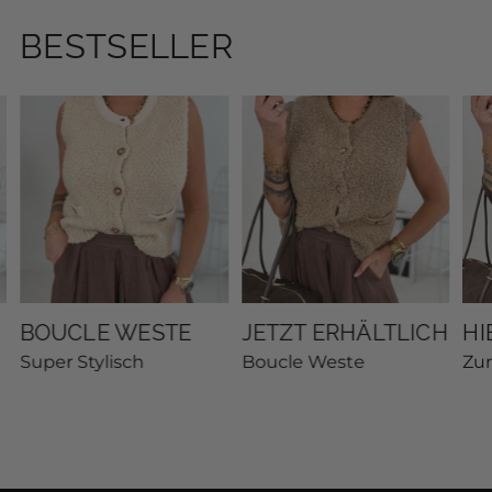
BESTSELLER
BOUCLE WESTE
JETZT ERHÄLTLICH
HI
Super Stylisch
Boucle Weste
Zu