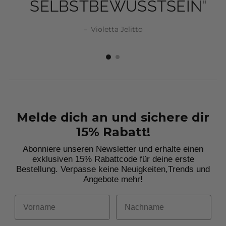
SELBSTBEWUSSTSEIN"
SELBSTBEWUSSTSEIN"
–
Violetta Jelitto
Violetta Jelitto
Violetta Jelitto
Violetta Jelitto
Melde dich an und sichere dir
15% Rabatt!
Abonniere unseren Newsletter und erhalte einen
exklusiven 15% Rabattcode für deine erste
Bestellung. Verpasse keine Neuigkeiten,
Trends und
Angebote mehr!
Vorname
Nachname