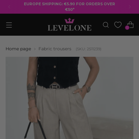
EUROPE SHIPPING: €5.90 FOR ORDERS OVER
€50*
0
Home page
Fabric trousers
(SKU: 2511239)