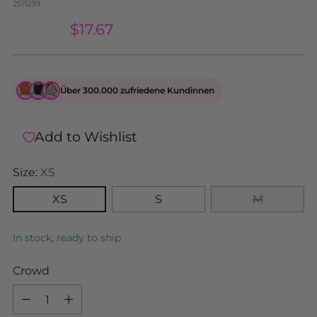
2511239
$69.50
$17.67
Über 300.000 zufriedene Kundinnen
Add to Wishlist
Size:
XS
XS
S
M
In stock, ready to ship
Crowd