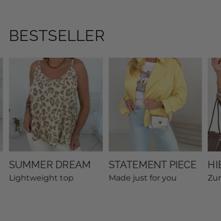
BESTSELLER
SUMMER DREAM
STATEMENT PIECE
HI
Lightweight top
Made just for you
Zu