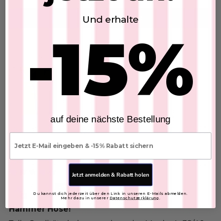
Und erhalte
Write a review
-15%
Customer photos & videos
auf deine nächste Bestellung
E-mail
Sort by
29/03/2026
Jetzt anmelden & Rabatt holen
Gaby
Du kannst dich jederzeit über den Link in unseren E-Mails abmelden.
Mehr dazu in unserer
Datenschutzerklärung
.
Hammer Hose!