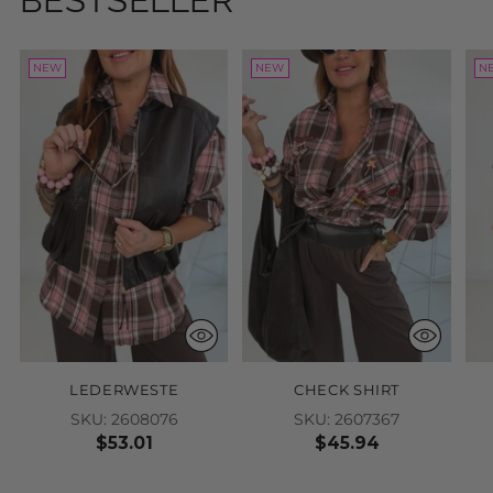
NEW
NEW
N
LEDERWESTE
CHECK SHIRT
SKU: 2608076
SKU: 2607367
$53.01
$45.94