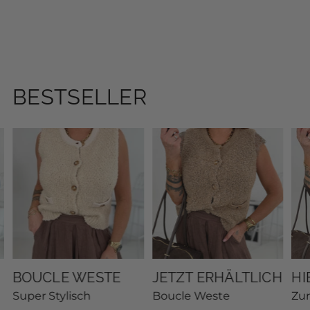
BESTSELLER
BOUCLE WESTE
JETZT ERHÄLTLICH
HI
Super Stylisch
Boucle Weste
Zu