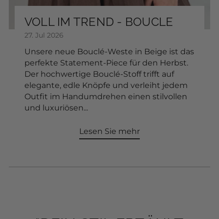
FARBE:
VOLL IM TREND - BOUCLE
27. Jul 2026
Unsere neue Bouclé-Weste in Beige ist das
In den Warenkorb
perfekte Statement-Piece für den Herbst.
Der hochwertige Bouclé-Stoff trifft auf
elegante, edle Knöpfe und verleiht jedem
Outfit im Handumdrehen einen stilvollen
und luxuriösen...
Lesen Sie mehr
"MODE IST NICHT
"MODE IST NICHT