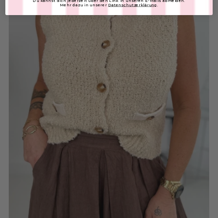
Du kannst dich jederzeit über den Link in unseren E-Mails abmelden.
Mehr dazu in unserer
Datenschutzerklärung
.
In den Warenkorb
Leder Bindegürtel
SKU: 2601415
€19,00
FARBE:
In den Warenkorb
Sonnenbrille
SKU: 2604080
€15,00