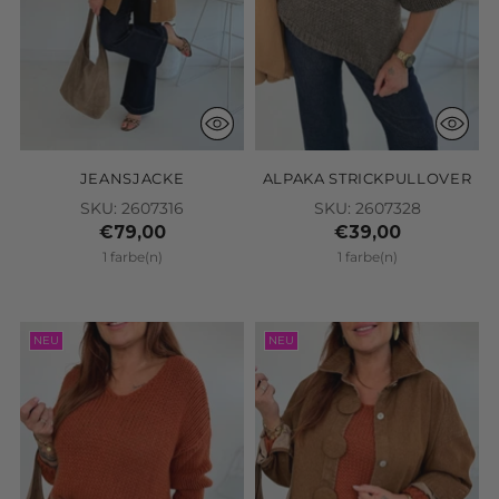
JEANSJACKE
ALPAKA STRICKPULLOVER
SKU: 2607316
SKU: 2607328
€79,00
€39,00
1 farbe(n)
1 farbe(n)
NEU
NEU