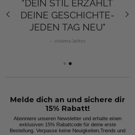
"DEIN STIL ERZÄHLT
"DEIN STIL ERZÄHLT
NUR KLEIDUNG,
NUR KLEIDUNG,
DEINE GESCHICHTE-
DEINE GESCHICHTE-
SONDERN EIN STÜCK
SONDERN EIN STÜCK
JEDEN TAG NEU"
JEDEN TAG NEU"
SELBSTBEWUSSTSEIN"
SELBSTBEWUSSTSEIN"
–
Violetta Jelitto
Violetta Jelitto
Violetta Jelitto
Violetta Jelitto
Melde dich an und sichere dir
15% Rabatt!
Abonniere unseren Newsletter und erhalte einen
exklusiven 15% Rabattcode für deine erste
Bestellung. Verpasse keine Neuigkeiten,
Trends und