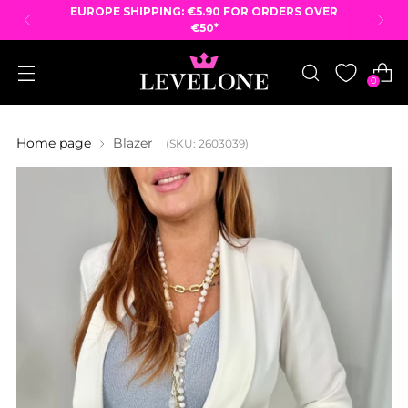
EUROPE SHIPPING: €5.90 FOR ORDERS OVER
€50*
0
Home page
Blazer
(SKU: 2603039)