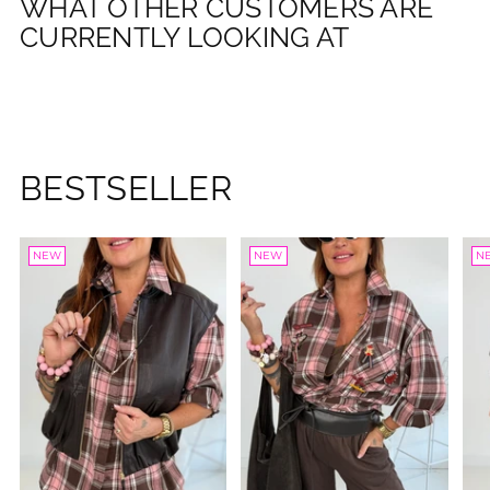
WHAT OTHER CUSTOMERS ARE
CURRENTLY LOOKING AT
BESTSELLER
NEW
NEW
N