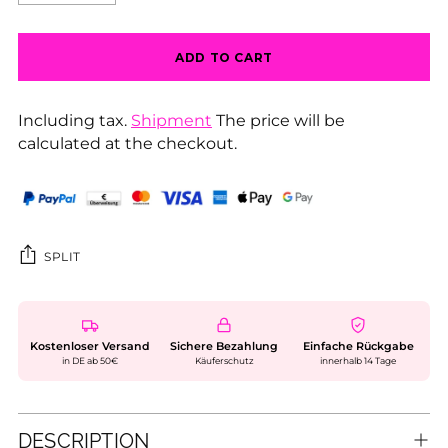
ADD TO CART
Including tax.
Shipment
The price will be
calculated at the checkout.
SPLIT
Kostenloser Versand
Sichere Bezahlung
Einfache Rückgabe
in DE ab 50€
Käuferschutz
innerhalb 14 Tage
DESCRIPTION