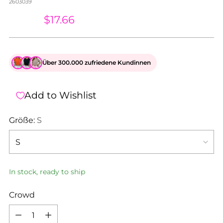
2603039
$41.21
$17.66
Über 300.000 zufriedene Kundinnen
Add to Wishlist
Größe:
S
In stock, ready to ship
Crowd