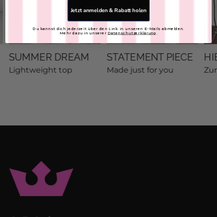
Jetzt anmelden & Rabatt holen
Du kannst dich jederzeit über den Link in unseren E-Mails abmelden.
Mehr dazu in unserer
Datenschutzerklärung
.
SUMMER DREAM
STATEMENT PIECE
HI
Lightweight top
Made just for you
Zu