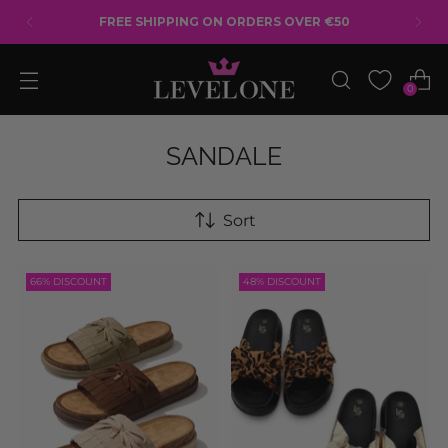
FREE SHIPPING ON ORDERS OVER €50
0
SANDALE
Sort
66% DISCOUNT
48% DISCOUNT