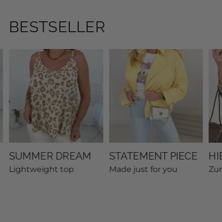
BESTSELLER
SUMMER DREAM
STATEMENT PIECE
HI
Lightweight top
Made just for you
Zu