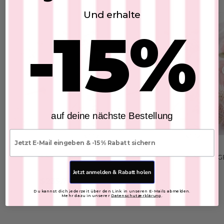
Und erhalte
-15%
auf deine nächste Bestellung
E-mail
GESCHENKGUTSCHEIN
GESCHENKGUTSCHEIN
G
SKU: 2008-200
SKU: 2008-150
Jetzt anmelden & Rabatt holen
$235.78
5.0
(1)
$176.84
Du kannst dich jederzeit über den Link in unseren E-Mails abmelden.
Mehr dazu in unserer
Datenschutzerklärung
.