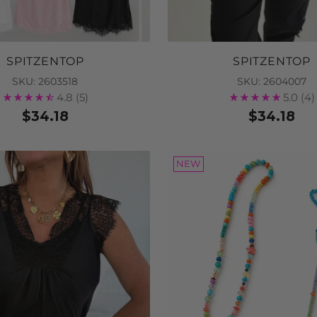
SPITZENTOP
SPITZENTOP
SKU: 2603518
SKU: 2604007
4.8
(5)
5.0
(4)
$34.18
$34.18
NEW