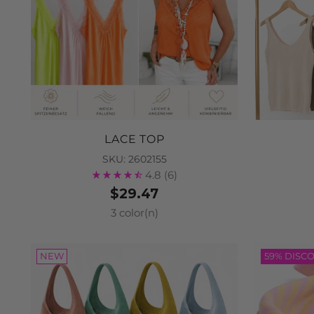
LACE TOP
SKU: 2602155
4.8
(6)
$29.47
3 color(n)
NEW
59% DISC