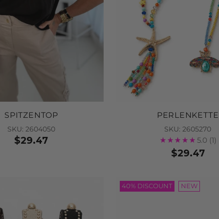
SPITZENTOP
PERLENKETTE
SKU: 2604050
SKU: 2605270
$29.47
5.0
(1)
$29.47
40% DISCOUNT
NEW