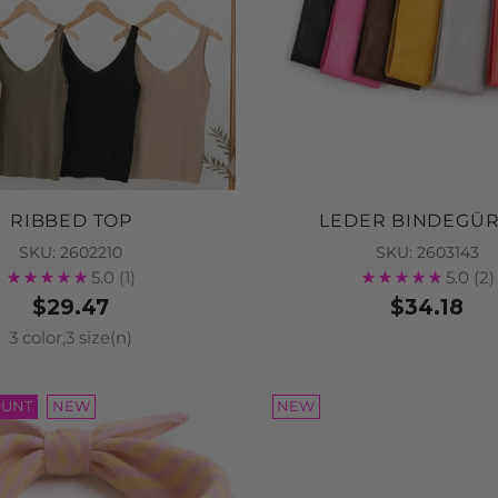
RIBBED TOP
LEDER BINDEGÜR
SKU: 2602210
SKU: 2603143
5.0
(1)
5.0
(2)
$29.47
$34.18
3 color,3 size(n)
OUNT
NEW
NEW