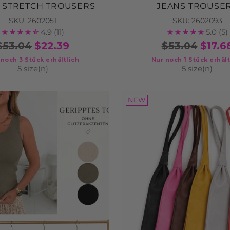
 STRETCH TROUSERS
JEANS TROUSE
SKU: 2602051
SKU: 2602093
4.9
(11)
5.0
(5)
$53.04
$22.39
$53.04
$17.6
 noch 3 Stück erhältlich
Nur noch 1 Stück erhält
5 size(n)
5 size(n)
NEW