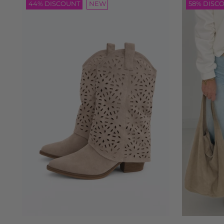
44% DISCOUNT
NEW
58% DISC