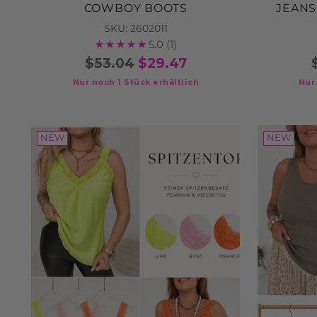
COWBOY BOOTS
JEANS
SKU: 2602011
5.0
(1)
$53.04
$29.47
Nur noch 1 Stück erhältlich
Nur
NEW
NEW