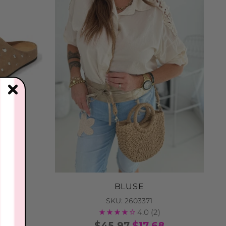
BLUSE
SKU: 2603371
4.0
(2)
$45.97
$17.68