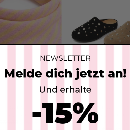
NEWSLETTER
Melde dich jetzt an!
Und erhalte
-15%
SCHAL
PANTOLETTEN
SKU: 2603161
SKU: 2603336
$34.18
$14.14
5.0
(5)
$29.47
 noch 4 Stück erhältlich