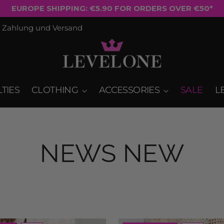
EUROPE SHIPPING: €5.90 FOR ORDERS OVER €50*
Zahlung und Versand
TIES
CLOTHING
ACCESSORIES
SALE
L
NEWS NEW