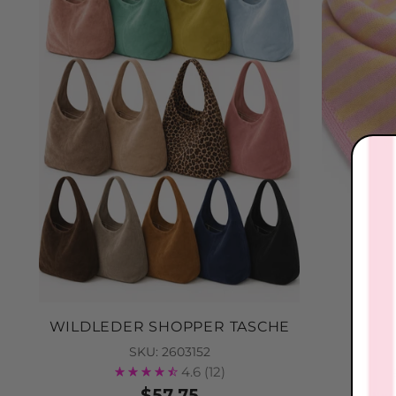
WILDLEDER SHOPPER TASCHE
SKU: 2603152
4.6
(12)
$57.75
Nur