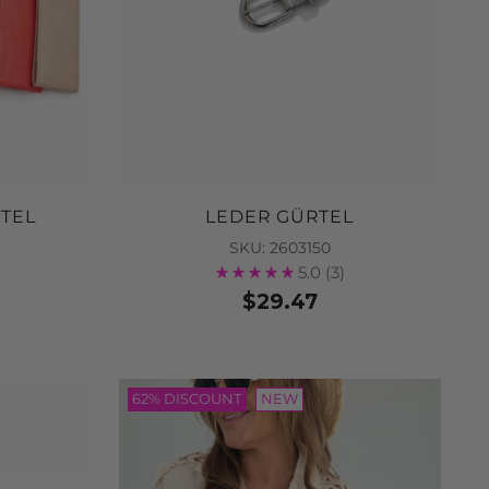
TEL
LEDER GÜRTEL
SKU: 2603150
5.0
(3)
$29.47
62% DISCOUNT
NEW