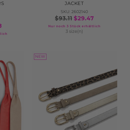
RS
JACKET
SKU: 2602140
$93.11
$29.47
8
Nur noch 3 Stück erhältlich
3 size(n)
lich
NEW