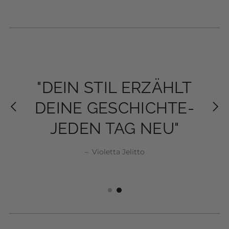
VOLL IM TREND - BOUCLE
Jul 27, 2026
Unsere neue Bouclé-Weste in Beige ist das
perfekte Statement-Piece für den Herbst.
Der hochwertige Bouclé-Stoff trifft auf
elegante, edle Knöpfe und verleiht jedem
Outfit im Handumdrehen einen stilvollen
und luxuriösen...
Read more