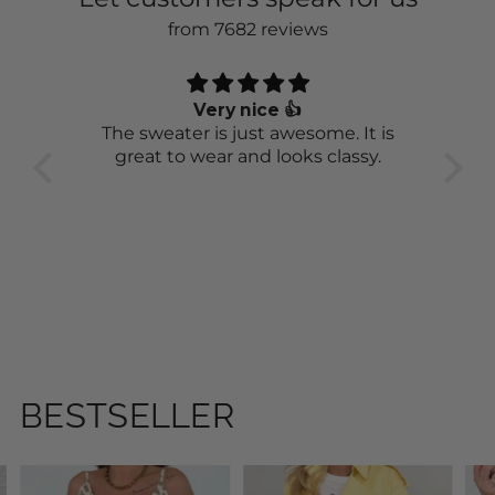
7502 reviews
7502
Verified by
Let customers speak for us
from 7682 reviews
Baggy Jeans