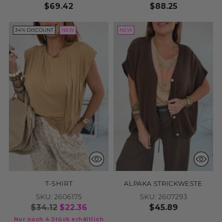
NEW
NEW
LEDERJACKE
LEO-LEDER TASCHE
SKU: 2608100
SKU: 2608075
$69.42
$88.25
34% DISCOUNT
NEW
NEW