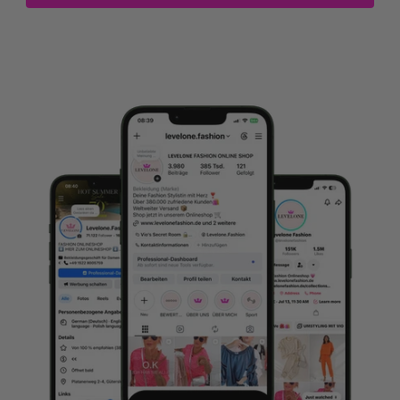
Abonniere unseren Newsletter und erhalte einen
exklusiven 15% Rabattcode für deine erste
Bestellung. Verpasse keine Neuigkeiten,
Trends und
Angebote mehr!
Vorname
Nachname
Dein Geburtstag
Abonnieren