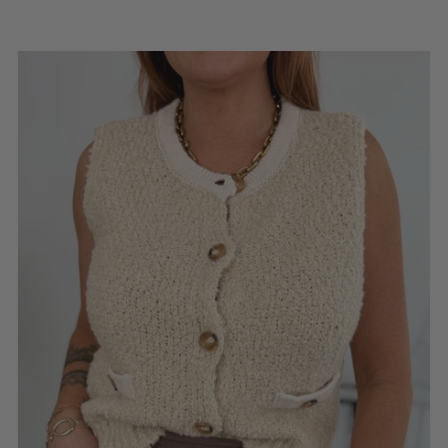
Leather tie belt
SKU: 2601415
$22.36
DER HERBST IST DA
COLOR:
Jul 27, 2026
Unser neuer Strickcardigan in elegantem
Marineblau ist der perfekte Begleiter für
Add to Cart
die ersten kühleren Herbsttage. Er hält
angenehm warm, ohne zu beschweren,
und lässt sich vielseitig zu Jeans,
Sonnenbrille
Stoffhosen oder...
SKU: 2604080
$17.65
Read more
FARBE:
Add to Cart