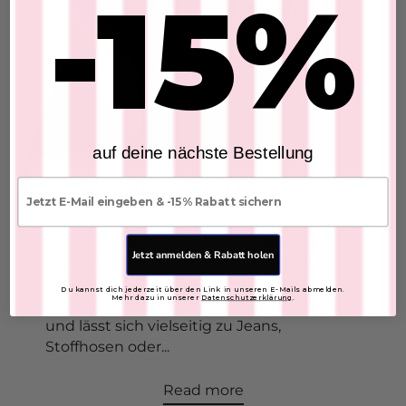
-15%
Add to Cart
Leinenhose
SKU: 2607204
$52.95
auf deine nächste Bestellung
Add to Cart
E-mail
Leder Shopper Tasche
SKU: 2607095
$76.48
Jetzt anmelden & Rabatt holen
FARBE:
Du kannst dich jederzeit über den Link in unseren E-Mails abmelden.
Mehr dazu in unserer
Datenschutzerklärung
.
Add to Cart