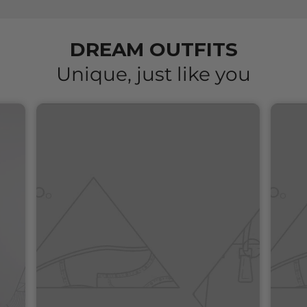
find anywhere else.
KNOWN FROM
EUROWINGS
NW
Read now
For further reading
DREAM OUTFITS