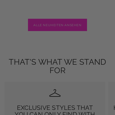
T-SHIRT
ALPAKA STRICKWESTE
SKU: 2606175
SKU: 2607293
$34.12
$22.36
$45.89
Nur noch 4 Stück erhältlich
ALLE NEUHEITEN ANSEHEN