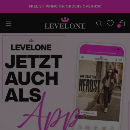
EUROPE SHIPPING: €5.90 FOR ORDERS OVER
€50*
0