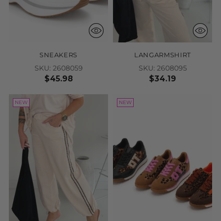
SNEAKERS
LANGARMSHIRT
SKU: 2608059
SKU: 2608095
$45.98
$34.19
NEW
NEW