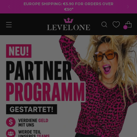
FREE SHIPPING ON ORDERS OVER €50
0