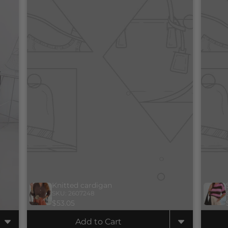
Knitted cardigan
SKU: 2607248
$53.05
Add to Cart