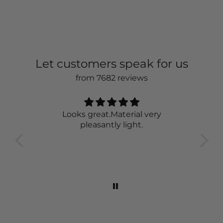
Let customers speak for us
from 7682 reviews
Very nice 👍
The sweater is just awesome. It is
great to wear and looks classy.
wor
feel
the 