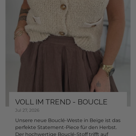
Leather tie belt
SKU: 2601415
$22.40
COLOR:
Add to Cart
Sonnenbrille
SKU: 2604080
VOLL IM TREND - BOUCLE
$17.68
Jul 27, 2026
FARBE:
Unsere neue Bouclé-Weste in Beige ist das
perfekte Statement-Piece für den Herbst.
Der hochwertige Bouclé-Stoff trifft auf