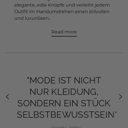
elegante, edle Knöpfe und verleiht jedem
Add to Cart
Outfit im Handumdrehen einen stilvollen
und luxuriösen...
Read more
"MODE IST NICHT
"MODE IST NICHT
"DEIN STIL ERZÄHLT
"DEIN STIL ERZÄHLT
NUR KLEIDUNG,
NUR KLEIDUNG,
DEINE GESCHICHTE-
DEINE GESCHICHTE-
SONDERN EIN STÜCK
SONDERN EIN STÜCK
JEDEN TAG NEU"
JEDEN TAG NEU"
SELBSTBEWUSSTSEIN"
SELBSTBEWUSSTSEIN"
–
Violetta Jelitto
Violetta Jelitto
Violetta Jelitto
Violetta Jelitto