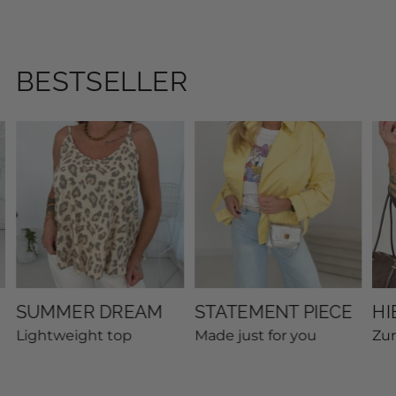
BESTSELLER
SUMMER DREAM
STATEMENT PIECE
HI
Lightweight top
Made just for you
Zu