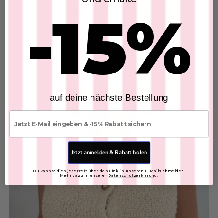
angenehm warm, ohne zu beschweren,
-15%
und lässt sich vielseitig zu Jeans,
Add to Cart
Stoffhosen oder...
Leinenhose
Read more
SKU: 2607204
$53.05
auf deine nächste Bestellung
Add to Cart
E-mail
Leder Shopper Tasche
SKU: 2607095
$76.63
Jetzt anmelden & Rabatt holen
FARBE:
Du kannst dich jederzeit über den Link in unseren E-Mails abmelden.
Mehr dazu in unserer
Datenschutzerklärung
.
Add to Cart