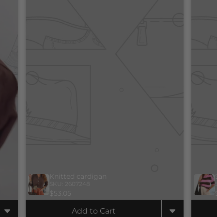
Knitted cardigan
SKU: 2607248
$53.05
Add to Cart