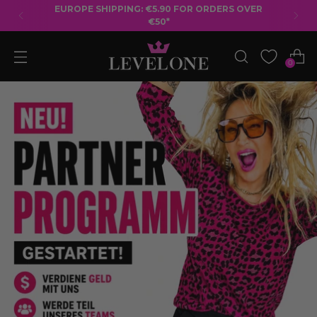
FREE SHIPPING ON ORDERS OVER €50
0