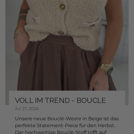
Leather tie belt
SKU: 2601415
$22.40
COLOR:
Add to Cart
Sonnenbrille
SKU: 2604080
VOLL IM TREND - BOUCLE
$17.68
Jul 27, 2026
FARBE:
Unsere neue Bouclé-Weste in Beige ist das
perfekte Statement-Piece für den Herbst.
Der hochwertige Bouclé-Stoff trifft auf