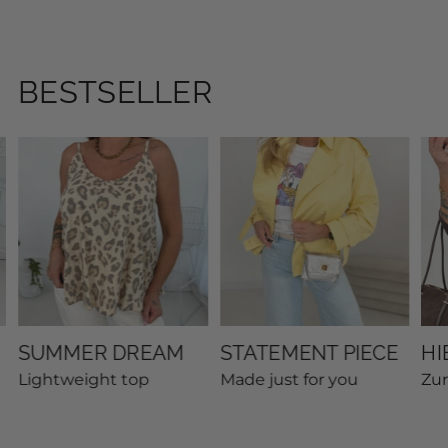
BESTSELLER
SUMMER DREAM
STATEMENT PIECE
HI
Lightweight top
Made just for you
Zu