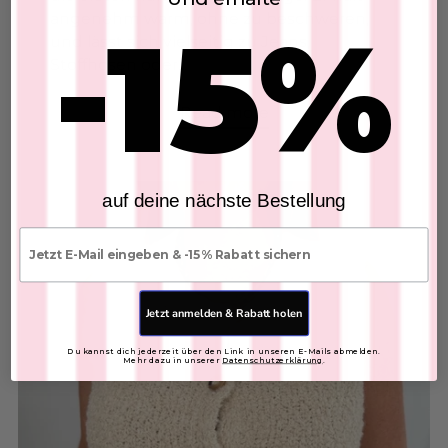
angenehm warm, ohne zu beschweren,
-15%
und lässt sich vielseitig zu Jeans,
Add to Cart
Stoffhosen oder...
Leinenhose
Read more
SKU: 2607204
$53.05
auf deine nächste Bestellung
Add to Cart
E-mail
Leder Shopper Tasche
SKU: 2607095
$76.63
Jetzt anmelden & Rabatt holen
FARBE:
Du kannst dich jederzeit über den Link in unseren E-Mails abmelden.
Mehr dazu in unserer
Datenschutzerklärung
.
Add to Cart