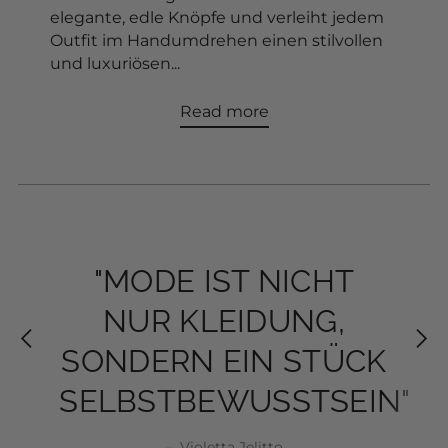
elegante, edle Knöpfe und verleiht jedem
Add to Cart
Outfit im Handumdrehen einen stilvollen
und luxuriösen...
Read more
"MODE IST NICHT
"MODE IST NICHT
"DEIN STIL ERZÄHLT
"DEIN STIL ERZÄHLT
NUR KLEIDUNG,
NUR KLEIDUNG,
DEINE GESCHICHTE-
DEINE GESCHICHTE-
SONDERN EIN STÜCK
SONDERN EIN STÜCK
JEDEN TAG NEU"
JEDEN TAG NEU"
SELBSTBEWUSSTSEIN"
SELBSTBEWUSSTSEIN"
–
Violetta Jelitto
Violetta Jelitto
Violetta Jelitto
Violetta Jelitto