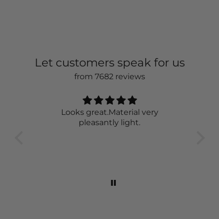
Let customers speak for us
from 7682 reviews
Very nice 👍
The sweater is just awesome. It is
great to wear and looks classy.
wor
feel
the 