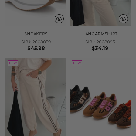
SNEAKERS
LANGARMSHIRT
SKU: 2608059
SKU: 2608095
$45.98
$34.19
NEW
NEW