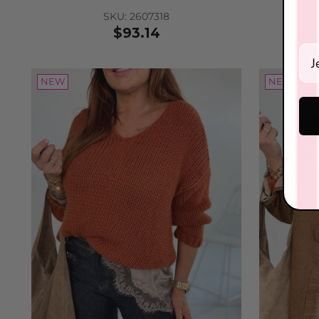
SKU: 2607318
$93.14
Ein
NEW
NEW