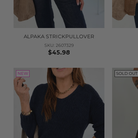
ALPAKA STRICKPULLOVER
SKU: 2607329
$45.98
NEW
SOLD OUT