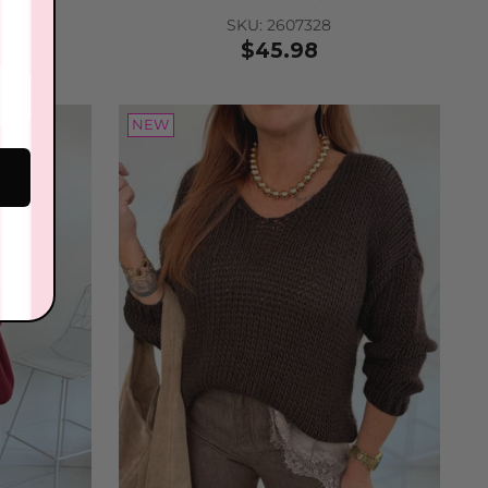
SKU: 2607328
$45.98
ther tie belt
 2601415
.40
NEW
 to Cart
nenbrille
: 2604080
.68