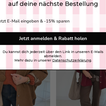
auf deine nächste Bestellung
SKU: 2607327
SKU: 2607316
$45.98
$93.14
Lea
gabe E-Mail Adresse
SKU:
$22
NEW
COLOR:
Jetzt anmelden & Rabatt holen
Du kannst dich jederzeit über den Link in unseren E-Mails
abmelden.
Add
Mehr dazu in unserer
Datenschutzerklärung
.
Son
SKU
$17
FARBE: