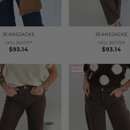
Add
JEANSJACKE
JEANSJACKE
SKU: 2607317
SKU: 2607319
$93.14
$93.14
NEW