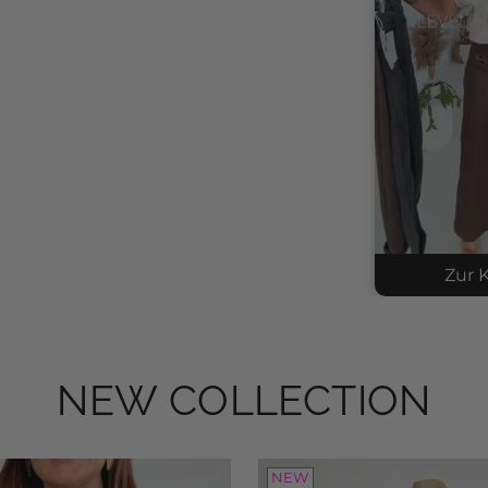
Zur K
NEW COLLECTION
Kni
SKU
$53
NEW