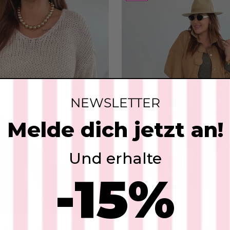
Add
Le
SKU
$53
Add
NEWSLETTER
Melde dich jetzt an!
Le
Ta
SKU
Und erhalte
$76
-15%
FARBE:
Add
KA STRICKPULLOVER
JEANSJACKE