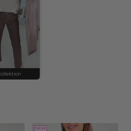
ollektion
tted cardigan
: 2607243
.05
NEW