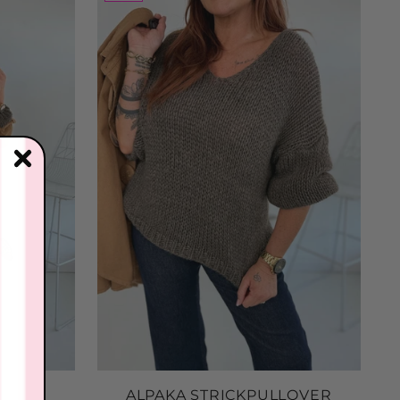
 to Cart
inenhose
: 2607204
.05
 to Cart
der Shopper
sche
: 2607095
.63
 to Cart
ALPAKA STRICKPULLOVER