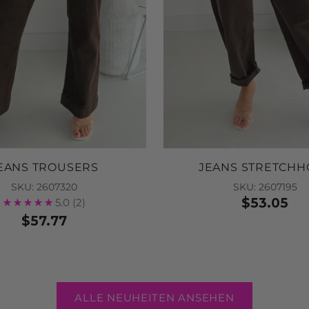
EANS TROUSERS
JEANS STRETCHH
SKU: 2607320
SKU: 2607195
$53.05
5.0
(2)
$57.77
ALLE NEUHEITEN ANSEHEN