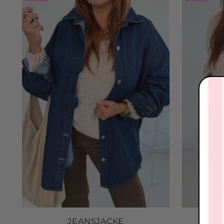
JEANSJACKE
ALPA