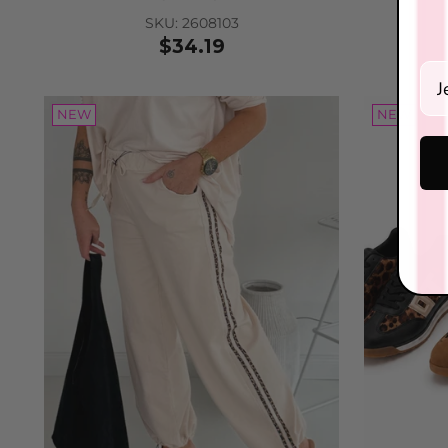
SKU: 2608103
$34.19
Ein
NEW
NEW