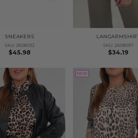
Add
SNEAKERS
LANGARMSHIR
SKU: 2608032
SKU: 2608097
$45.98
$34.19
NEW