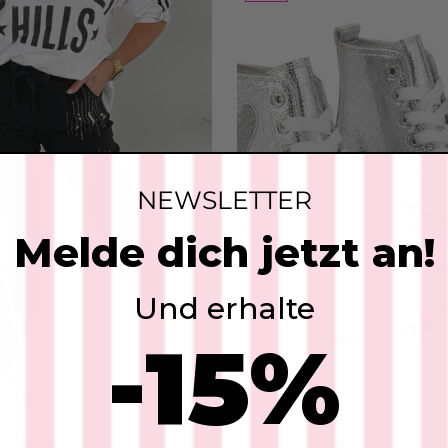
Add
Le
SKU
$53
Add
NEWSLETTER
Melde dich jetzt an!
Le
Ta
SKU
Und erhalte
$76
-15%
FARBE:
Add
STRETCHHOSE
SNEAKERS