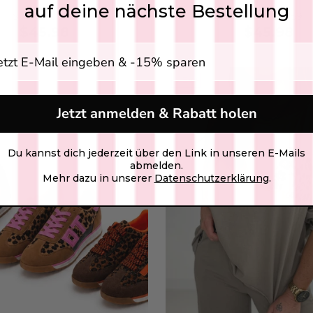
auf deine nächste Bestellung
SKU: 2608011
SKU: 2608059
$45.98
$45.98
Lea
gabe E-Mail Adresse
SKU:
$22
NEW
COLOR:
Jetzt anmelden & Rabatt holen
Du kannst dich jederzeit über den Link in unseren E-Mails
abmelden.
Add
Mehr dazu in unserer
Datenschutzerklärung
.
Son
SKU
$17
FARBE: