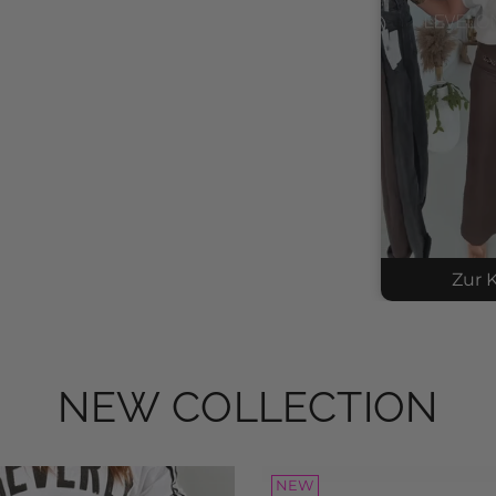
Zur K
NEW COLLECTION
Kni
SKU
$53
NEW