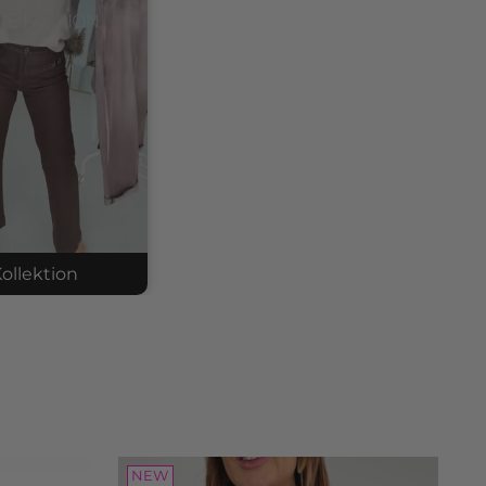
ollektion
tted cardigan
: 2607243
.05
NEW