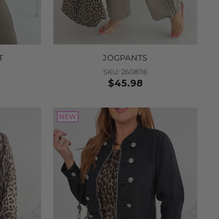
 to Cart
T
JOGPANTS
SKU: 2608116
$45.98
NEW