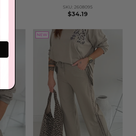
SKU: 2608095
$34.19
ther tie belt
 2601415
.40
NEW
 to Cart
nenbrille
: 2604080
.68