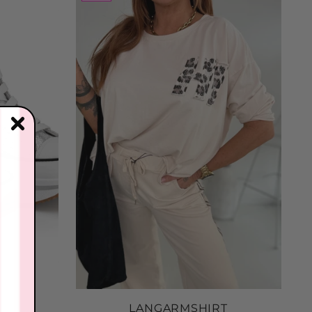
 to Cart
inenhose
: 2607204
.05
 to Cart
der Shopper
sche
: 2607095
.63
 to Cart
LANGARMSHIRT