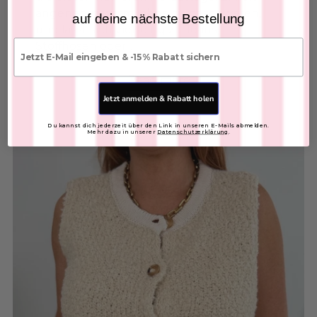
angenehm warm, ohne zu beschweren,
auf deine nächste Bestellung
Add to Cart
und lässt sich vielseitig zu Jeans,
E-mail
Stoffhosen oder...
Leder Shopper Tasche
Read more
SKU: 2607095
$76.61
Jetzt anmelden & Rabatt holen
FARBE:
Du kannst dich jederzeit über den Link in unseren E-Mails abmelden.
Mehr dazu in unserer
Datenschutzerklärung
.
Add to Cart
Leather tie belt
SKU: 2601415
$22.40
COLOR: