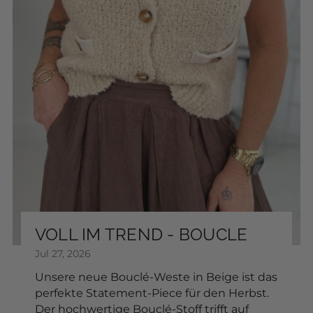
Add to Cart
Sonnenbrille
SKU: 2604080
$17.68
FARBE:
Add to Cart
VOLL IM TREND - BOUCLE
Jul 27, 2026
Unsere neue Bouclé-Weste in Beige ist das
perfekte Statement-Piece für den Herbst.
Der hochwertige Bouclé-Stoff trifft auf