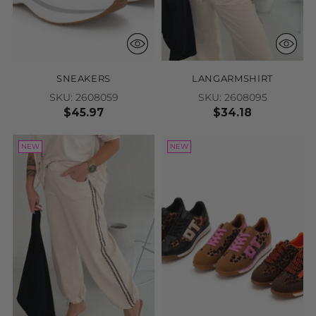
SNEAKERS
LANGARMSHIRT
SKU: 2608059
SKU: 2608095
$45.97
$34.18
NEW
NEW