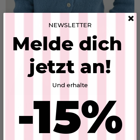
NEWSLETTER
Melde dich
jetzt an!
Knitted cardigan
SKU: 2607243
$53.04
Und erhalte
-15%
Add to Cart
DER HERBST IST DA
Jul 27, 2026
Leinenhose
Unser neuer Strickcardigan in elegantem
SKU: 2607204
Marineblau ist der perfekte Begleiter für
$53.04
die ersten kühleren Herbsttage. Er hält