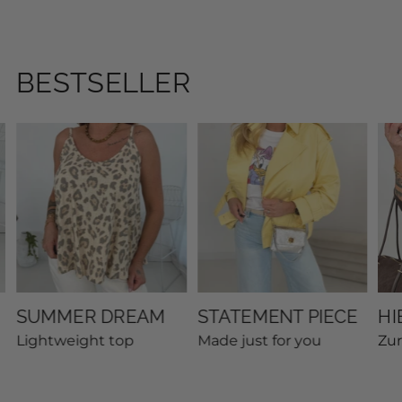
BESTSELLER
SUMMER DREAM
STATEMENT PIECE
HI
Lightweight top
Made just for you
Zu