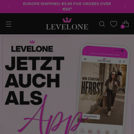
FREE SHIPPING ON ORDERS OVER €50
0