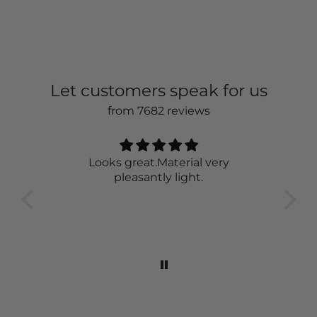
Let customers speak for us
from 7682 reviews
Very nice 👍
The sweater is just awesome. It is
great to wear and looks classy.
wor
feel
the 