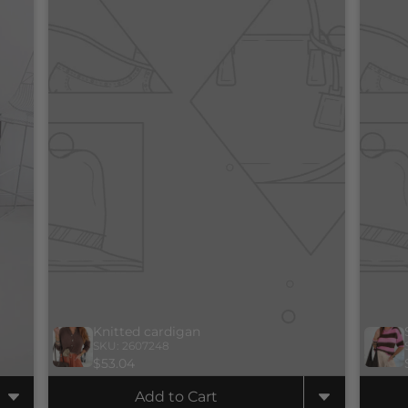
Knitted cardigan
SKU: 2607248
$53.04
Add to Cart