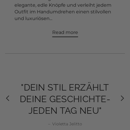
elegante, edle Knöpfe und verleiht jedem
Outfit im Handumdrehen einen stilvollen
und luxuriösen...
Read more
"MODE IST NICHT
"MODE IST NICHT
"DEIN STIL ERZÄHLT
"DEIN STIL ERZÄHLT
NUR KLEIDUNG,
NUR KLEIDUNG,
DEINE GESCHICHTE-
DEINE GESCHICHTE-
SONDERN EIN STÜCK
SONDERN EIN STÜCK
JEDEN TAG NEU"
JEDEN TAG NEU"
SELBSTBEWUSSTSEIN"
SELBSTBEWUSSTSEIN"
–
Violetta Jelitto
Violetta Jelitto
Violetta Jelitto
Violetta Jelitto