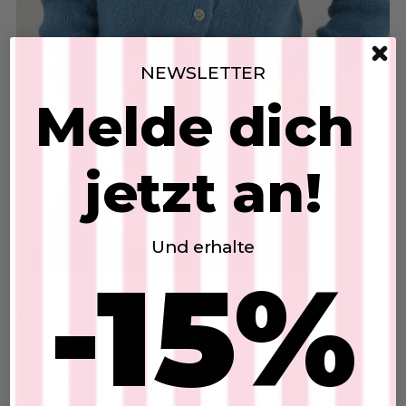
BLOG JULY
DISCOVER YOUR HIGHLIGHTS
NEWSLETTER
Melde dich
jetzt an!
Knitted cardigan
SKU: 2607243
$53.04
Und erhalte
-15%
Add to Cart
Leinenhose
SKU: 2607204
$53.04