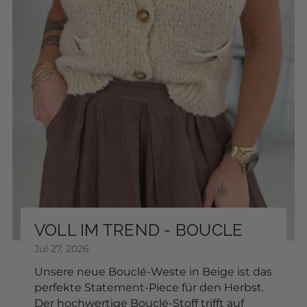
Read more
Add to Cart
Sonnenbrille
SKU: 2604080
$17.68
FARBE:
Add to Cart