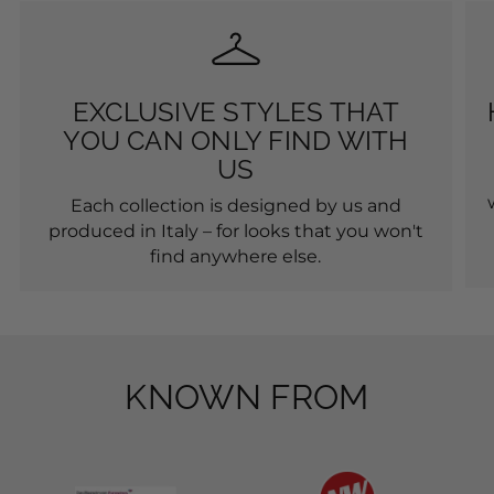
$45.96
$45.96
ALLE NEUHEITEN ANSEHEN
THAT'S WHAT WE STAND
FOR