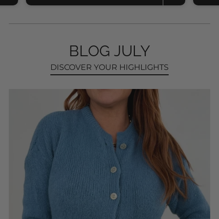
Knitted cardigan
SKU: 2607248
$53.04
Add to Cart