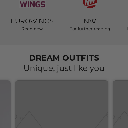
EXCLUSIVE STYLES THAT
YOU CAN ONLY FIND WITH
US
Each collection is designed by us and
produced in Italy – for looks that you won't
find anywhere else.
KNOWN FROM
EUROWINGS
NW