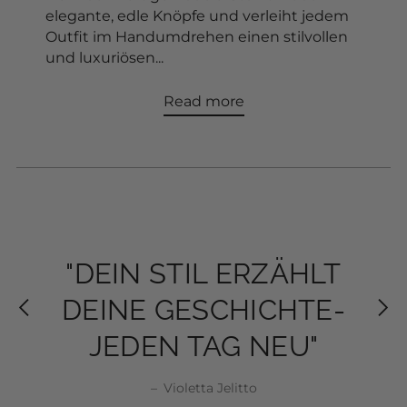
VOLL IM TREND - BOUCLE
Jul 27, 2026
Unsere neue Bouclé-Weste in Beige ist das
perfekte Statement-Piece für den Herbst.
Der hochwertige Bouclé-Stoff trifft auf
elegante, edle Knöpfe und verleiht jedem
Outfit im Handumdrehen einen stilvollen
und luxuriösen...