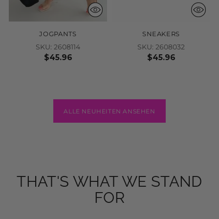
SNEAKERS
LANGARMSHIRT
SKU: 2608059
SKU: 2608095
$45.96
$34.18
NEW
NEW
JOGPANTS
SNEAKERS
SKU: 2608114
SKU: 2608032