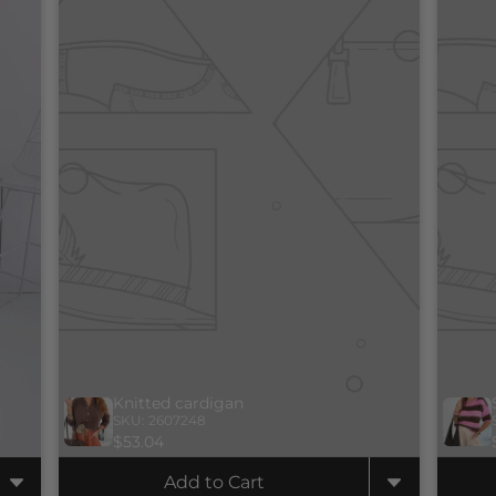
Read now
For further reading
DREAM OUTFITS
Unique, just like you