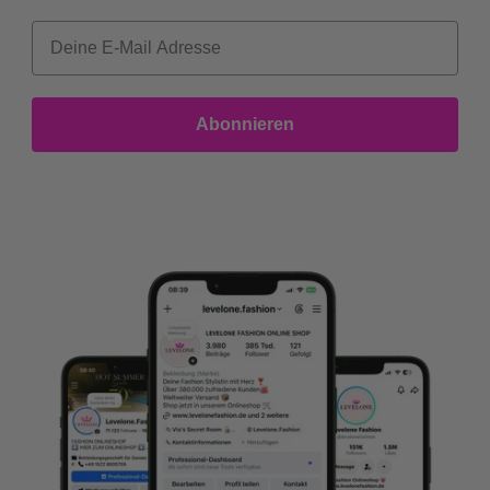
Melde dich an und sichere dir
15% Rabatt!
Abonniere unseren Newsletter und erhalte einen
exklusiven 15% Rabattcode für deine erste
Bestellung. Verpasse keine Neuigkeiten,
Trends und
Angebote mehr!
Vorname
Nachname
Dein Geburtstag