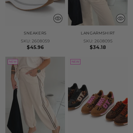
LANGARMSHIRT
STRETCHHOSE
SKU: 2608103
SKU: 2608011
$34.18
$45.96
NEW
NEW