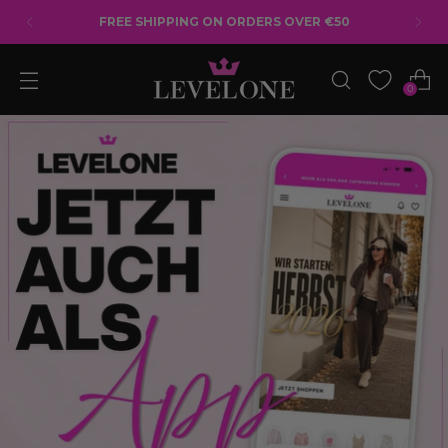
EUROPE SHIPPING: €5.90 FOR ORDERS OVER
€50*
0