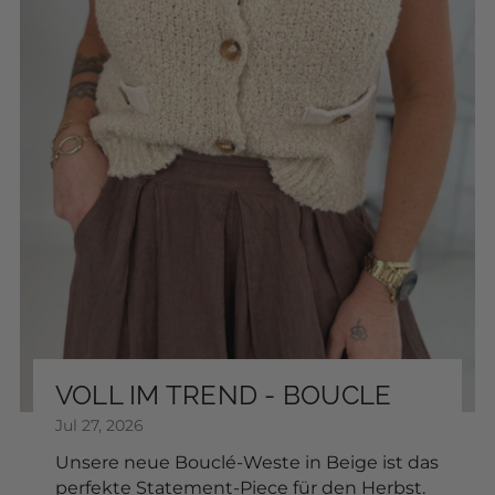
Modal text
Leather tie belt
SKU: 2601415
$22.33
COLOR:
Add to Cart
Sonnenbrille
SKU: 2604080
$17.63
VOLL IM TREND - BOUCLE
FARBE:
Jul 27, 2026
Unsere neue Bouclé-Weste in Beige ist das
perfekte Statement-Piece für den Herbst.