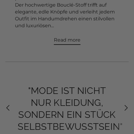
Der hochwertige Bouclé-Stoff trifft auf
Add to Cart
elegante, edle Knöpfe und verleiht jedem
Outfit im Handumdrehen einen stilvollen
und luxuriösen...
Read more
"MODE IST NICHT
"MODE IST NICHT
"DEIN STIL ERZÄHLT
"DEIN STIL ERZÄHLT
NUR KLEIDUNG,
NUR KLEIDUNG,
DEINE GESCHICHTE-
DEINE GESCHICHTE-
SONDERN EIN STÜCK
SONDERN EIN STÜCK
JEDEN TAG NEU"
JEDEN TAG NEU"
SELBSTBEWUSSTSEIN"
SELBSTBEWUSSTSEIN"