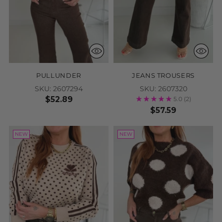
PULLUNDER
JEANS TROUSERS
SKU: 2607294
SKU: 2607320
$52.89
5.0
(2)
$57.59
NEW
NEW