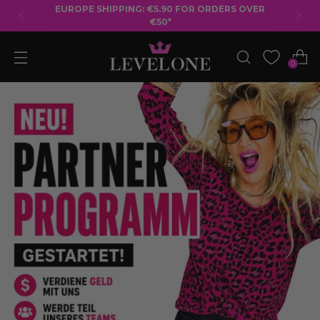
FREE SHIPPING ON ORDERS OVER €50
0