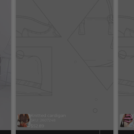
Knitted cardigan
SKU: 2607248
$52.89