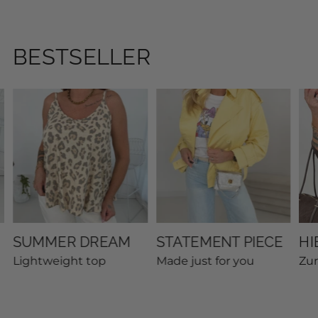
BESTSELLER
SUMMER DREAM
STATEMENT PIECE
HI
Lightweight top
Made just for you
Zu