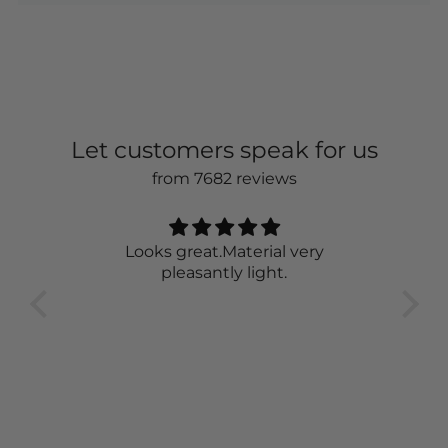
Let customers speak for us
from 7682 reviews
Very nice 👍
The sweater is just awesome. It is
great to wear and looks classy.
wor
feel
the 