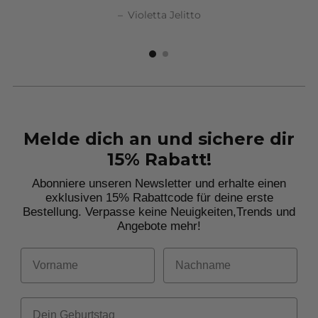
–
Violetta Jelitto
Violetta Jelitto
Violetta Jelitto
Violetta Jelitto
Melde dich an und sichere dir
15% Rabatt!
Abonniere unseren Newsletter und erhalte einen
exklusiven 15% Rabattcode für deine erste
Bestellung. Verpasse keine Neuigkeiten,
Trends und
Angebote mehr!
Vorname
Nachname
Dein Geburtstag