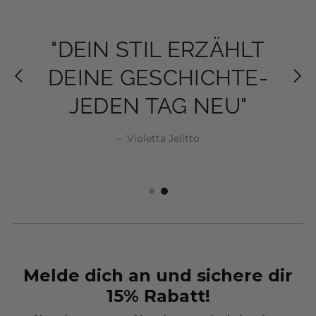
"MODE IST NICHT
"MODE IST NICHT
"DEIN STIL ERZÄHLT
"DEIN STIL ERZÄHLT
NUR KLEIDUNG,
NUR KLEIDUNG,
DEINE GESCHICHTE-
DEINE GESCHICHTE-
SONDERN EIN STÜCK
SONDERN EIN STÜCK
JEDEN TAG NEU"
JEDEN TAG NEU"
SELBSTBEWUSSTSEIN"
SELBSTBEWUSSTSEIN"
–
Violetta Jelitto
Violetta Jelitto
Violetta Jelitto
Violetta Jelitto
Melde dich an und sichere dir
15% Rabatt!