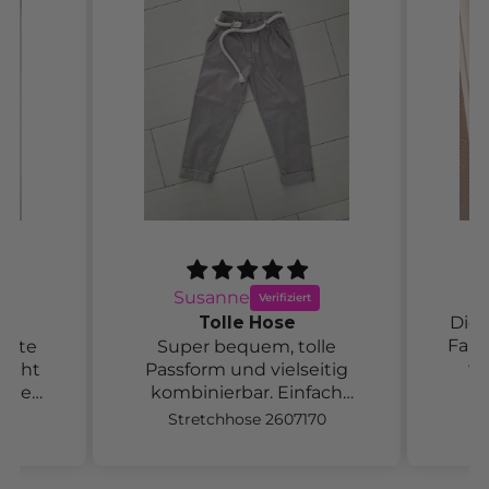
Susanne
Tolle Hose
Dies
Farbe
itete
Super bequem, tolle
wi
eicht
Passform und vielseitig
agen.
kombinierbar. Einfach
 es
wunderschön.
73
Stretchhose 2607170
We
hler
! Geht
Größe