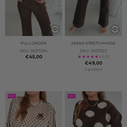
PULLUNDER
JEANS STRETCHHOSE
SKU: 2607294
SKU: 2607323
€45,00
5.0
(2)
€49,00
5 größe(n)
NEU
NEU